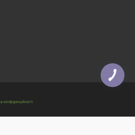
КНОПКА
ЗВ'ЯЗКУ
ка конфіденційності