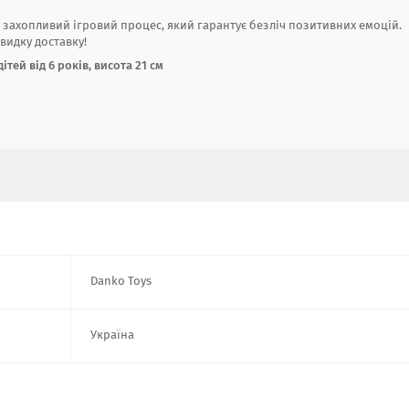
і захопливий ігровий процес, який гарантує безліч позитивних емоцій.
видку доставку!
тей від 6 років, висота 21 см
Danko Toys
Україна