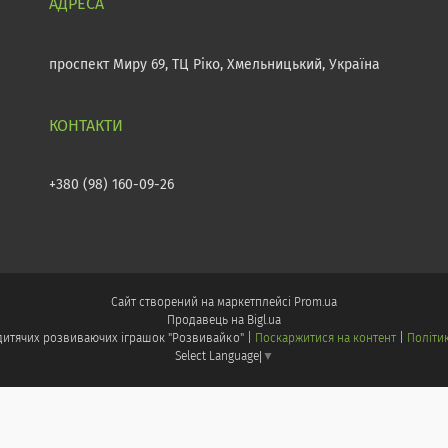
проспект Миру 69, ТЦ Ріко, Хмельницький, Україна
+380 (98) 160-09-26
Сайт створений на маркетплейсі
Prom.ua
Продавець на Bigl.ua
Інтернет - магазин дитячих розвиваючих іграшок "Розвивайко" |
Поскаржитися на контент
|
Політи
Select Language
▼