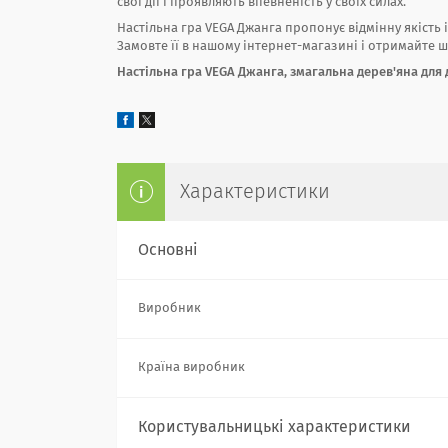
свої дії і проявляють впевненість у своїх силах.
Настільна гра VEGA Джанга пропонує відмінну якість 
Замовте її в нашому інтернет-магазині і отримайте ш
Настільна гра VEGA Джанга, змагальна дерев'яна для ді
Характеристики
Основні
Виробник
Країна виробник
Користувальницькі характеристики