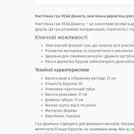
Настільна гра VEGA Джанга, змагальна дерев'яна для ді
Настільна гра VEGA Джанга — це захопливе розвага для
друзів. Ця гра розвиває координацію, спритність і ст
Ключові можливості
Змагальний формат гри, що залучає всіх учасни
Розвиток моторики та стратегічного мислення
Ідеальна для сімейних вечорів і дружніх зустріч
Якісні дерев'яні бруски забезпечують довговічн
Технічні характеристики
Висота вежі в зібраному вигляді: 21 см
Кількість брусків: 56
Упаковка: картонний тубус
Висота упаковки: 31 см
Діаметр тубуса: 11 см
Вікова група: від 6-ти років
Матеріал: Дерево
Виробник: Україна
Гра ідеально підходить для домашніх вечорів. Напри
витягнути більше брусків, не зваливши вежу. Або ж, 