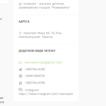
Інтернет - магазин дитячих
розвиваючих іграшок "Розвивайко"
бо
проспект Миру 69, ТЦ Ріко,
Хмельницький, Україна
rozvivayko.toys@gmail.com
+380739449350
+380673800753
+380739449350
Instagram
https://www.instagram.com/rozvivayko
оже
ати