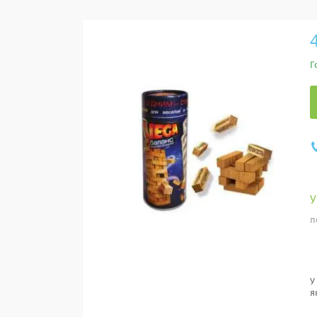
Г
п
У
я