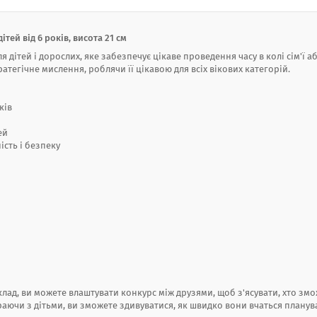
тей від 6 років, висота 21 см
 дітей і дорослих, яке забезпечує цікаве проведення часу в колі сім'ї а
ратегічне мислення, роблячи її цікавою для всіх вікових категорій.
ків
ей
ість і безпеку
клад, ви можете влаштувати конкурс між друзями, щоб з'ясувати, хто зм
граючи з дітьми, ви зможете здивуватися, як швидко вони вчаться планув