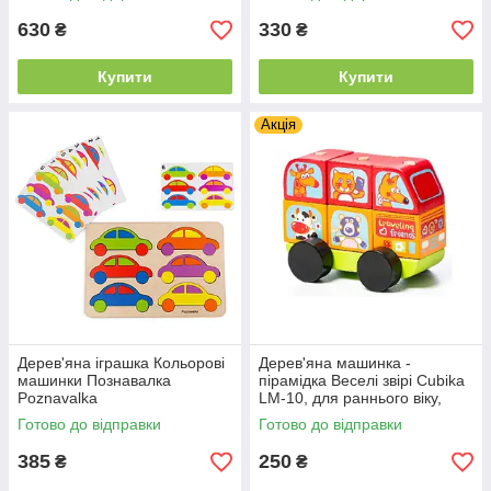
630
330
₴
₴
Купити
Купити
Акція
Дерев'яна іграшка Кольорові
Дерев'яна машинка -
машинки Познавалка
пірамідка Веселі звірі Cubika
Poznavalka
LM-10, для раннього віку,
матеріал - дерево
Готово до відправки
Готово до відправки
385
250
₴
₴