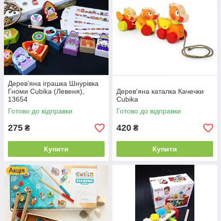
Дерев'яна іграшка Шнурівка
Гноми Cubika (Левеня),
Дерев'яна каталка Качечки
13654
Cubika
Готово до відправки
Готово до відправки
275
420
₴
₴
Купити
Купити
Акція