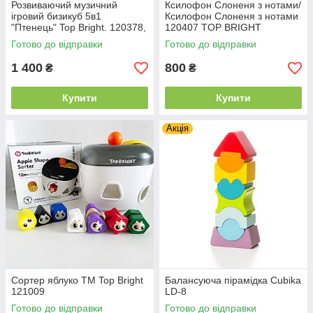
Розвиваючий музичний
Ксилофон Слоненя з нотами/
ігровий бизикуб 5в1
Ксилофон Слоненя з нотами
"Птенець" Top Bright. 120378,
120407 TOP BRIGHT
розмір 20,6х22х21,5 см, від
Готово до відправки
Готово до відправки
18 місяців
1 400
800
₴
₴
Купити
Купити
Акція
Сортер яблуко ТМ Top Bright
Балансуюча пірамідка Cubika
121009
LD-8
Готово до відправки
Готово до відправки