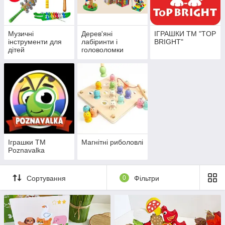
Музичні
Дерев'яні
ІГРАШКИ ТМ "TOP
інструменти для
лабіринти і
BRIGHT"
дітей
головоломки
Іграшки ТМ
Магнітні риболовлі
Poznavalka
Сортування
0
Фільтри