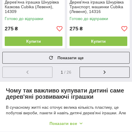
Дерев'яна іграшка Шнурівка
Дерев'яна іграшка Шнурівка
Казкова Cubika (Левеня),
Транспорт, машинки Cubika
14309
(Левеня), 14316
Готово до відправки
Готово до відправки
275
275
₴
₴
Купити
Купити
Показати ще
1
/ 26
Чому так важливо купувати дитині саме
дерев'яні розвиваючі іграшки
В сучасному житті нас оточує велика кількість пластику, це
побутові вироби, пакети й навіть дитячі дерев'яні іграшки. Але
при торканні до пластикових іграшок дитина отримує тільки
Показати все
відчуття холоду і безжиттєвість. Дерево – не тільки тепле на
дотик, але і володіє позитивною енергетикою, яку здатен