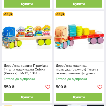
Купити
Купити
Акція
Акція
Дерев'яна іграшка Пірамідка
Дерев'яна машинка -
Тягач з машинками Cubika
пірамідка (рахунок) Тягач з
(Левеня) LM-12, 13418
геометричними фігурами
Cubika, Левеня, LM-13,
Готово до відправки
Готово до відправки
13425, для дітей від 12
місяців
550
500
₴
₴
Купити
Купити