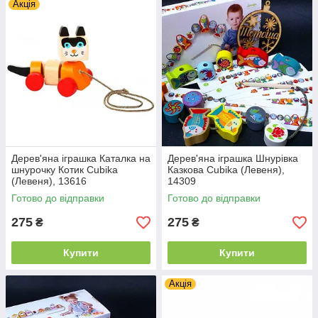
Акція
Дерев'яна іграшка Каталка на
Дерев'яна іграшка Шнурівка
шнурочку Котик Cubika
Казкова Cubika (Левеня),
(Левеня), 13616
14309
Готово до відправки
Готово до відправки
275
275
₴
₴
Купити
Купити
Акція