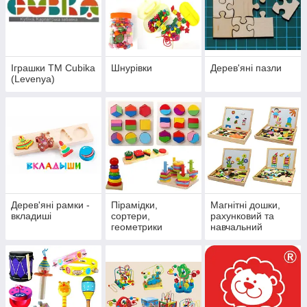
Іграшки ТМ Cubika
Шнурівки
Дерев'яні пазли
(Levenya)
Дерев'яні рамки -
Пірамідки,
Магнітні дошки,
вкладиші
сортери,
рахунковий та
геометрики
навчальний
матеріал