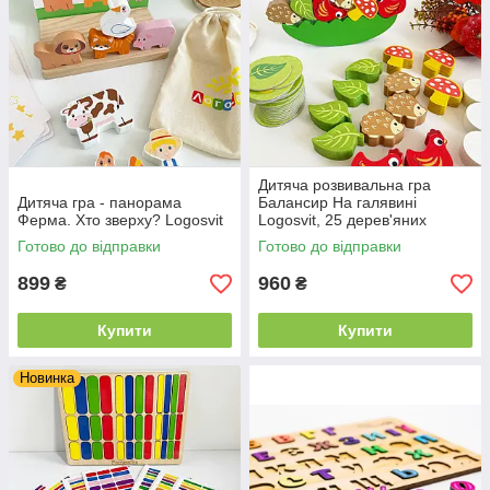
Дитяча розвивальна гра
Дитяча гра - панорама
Балансир На галявині
Ферма. Хто зверху? Logosvit
Logosvit, 25 дерев'яних
фігурок, 25 карт з
Готово до відправки
Готово до відправки
завданнями, вік 3+
899
960
₴
₴
Купити
Купити
Новинка