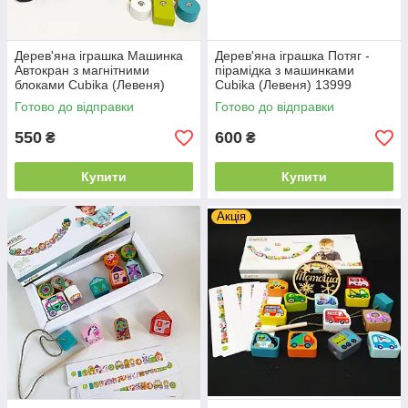
Дерев'яна іграшка Машинка
Дерев'яна іграшка Потяг -
Автокран з магнітними
пірамідка з машинками
блоками Cubika (Левеня)
Cubika (Левеня) 13999
13982
Готово до відправки
Готово до відправки
550
600
₴
₴
Купити
Купити
Акція