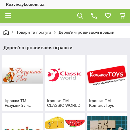
Rozvivayko.com.ua
Товари та послуги
Дерев'яні розвиваючі іграшки
Дерев'яні розвиваючі іграшки
Іграшки ТМ
Іграшки ТМ
Іграшки ТМ
Розумний лис
CLASSIC WORLD
KomarovToys