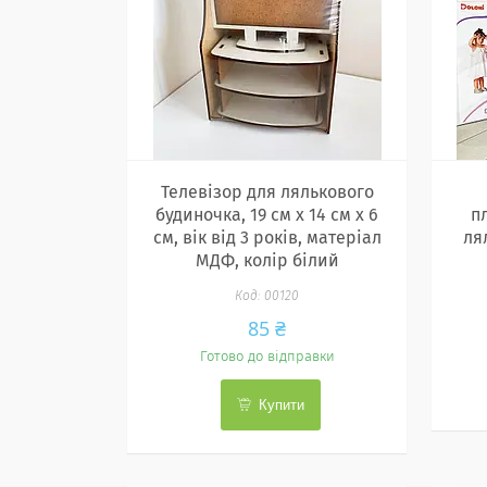
Телевізор для лялькового
будиночка, 19 см х 14 см х 6
п
см, вік від 3 років, матеріал
ля
МДФ, колір білий
00120
85 ₴
Готово до відправки
Купити