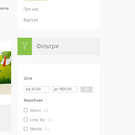
раючи
Про нас
Відгуки
Фільтри
Ціна
Виробник
Doloni
2
Limo Toy
2
TANIRA
1