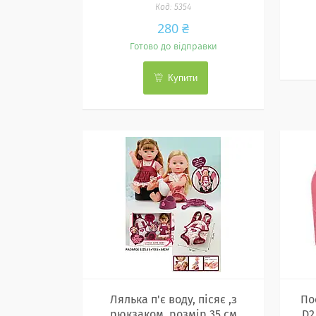
5354
280 ₴
Готово до відправки
Купити
Лялька п'є воду, пісяє ,з
По
рюкзаком, розмір 35 см
D2