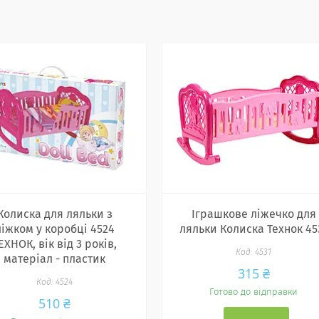
Колиска для ляльки з
Іграшкове ліжечко для
ліжком у коробці 4524
ляльки Колиска Технок 45
ЕХНОК, вік від 3 років,
4531
матеріал - пластик
315 ₴
4524
Готово до відправки
510 ₴