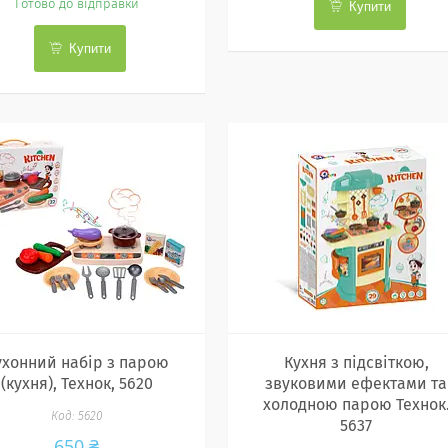
Готово до відправки
Купити
Купити
ухонний набір з парою
Кухня з підсвіткою,
(кухня), Технок, 5620
звуковими ефектами та
холодною парою Технок
5620
5637
650 ₴