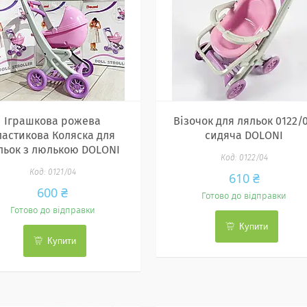
Іграшкова рожева
Візочок для ляльок 0122/
ластикова Коляска для
сидяча DOLONI
льок з люлькою DOLONI
0122/04
0121/04
610 ₴
600 ₴
Готово до відправки
Готово до відправки
Купити
Купити