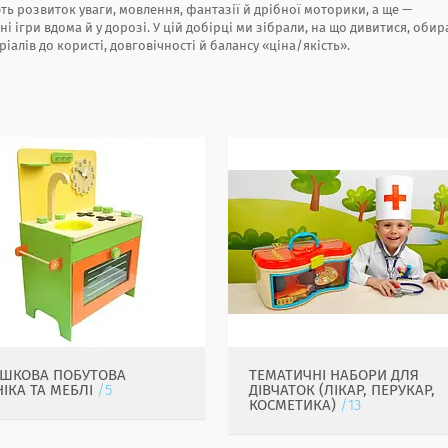
ть розвиток уваги, мовлення, фантазії й дрібної моторики, а ще —
і ігри вдома й у дорозі. У цій добірці ми зібрали, на що дивитися, оби
ріалів до користі, довговічності й балансу «ціна/якість».
АШКОВА ПОБУТОВА
ТЕМАТИЧНІ НАБОРИ ДЛЯ
НІКА ТА МЕБЛІ
5
ДІВЧАТОК (ЛІКАР, ПЕРУКАР,
КОСМЕТИКА)
13