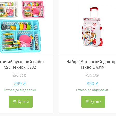
итячий кухонний набір
Набір "Маленький докто
№5, Технок, 3282
ТехноК. 4319
3282
4319
299 ₴
850 ₴
Готово до відправки
Готово до відправки
Купити
Купити