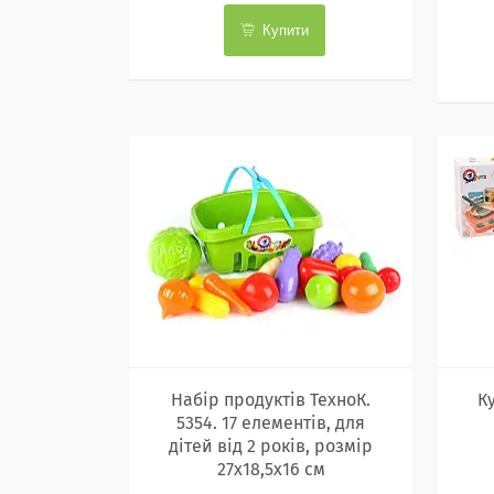
Купити
Набір продуктів ТехноК.
К
5354. 17 елементів, для
дітей від 2 років, розмір
27х18,5х16 см