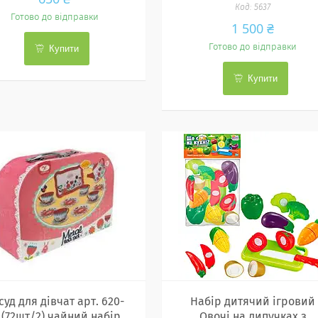
5637
Готово до відправки
1 500 ₴
Готово до відправки
Купити
Купити
суд для дівчат арт. 620-
Набір дитячий ігровий
 (72шт/2) чайний набір,
Овочі на липучках з