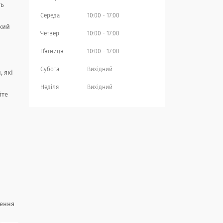
ть
Середа
10:00
17:00
кий
Четвер
10:00
17:00
Пʼятниця
10:00
17:00
Субота
Вихідний
, які
Неділя
Вихідний
йте
ження