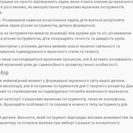
і іграшки не просто відтворюють звуки, вони стають ключем до музичног
те розглянемо, як використання іграшкових музичних інструментів
в.
і. Розвиваючи навички розрізнення звуків, діти вчаться розрізняти
юючи звуки різних інструментів, дитина формується.
а на інструментах вимагає взаємодії між рухами рук та ніг, розвиваючи
 різних інструментах, діти покращують точність та швидкість рухів.
ментуючи з різними, дитина виявляє власні музичні схильності та
муванню індивідуального музичного стилю та таланту.
не лише насолоджуються музичним процесом, але й активно розвивають 
ний музичний шлях до гармонійного розвитку їхньої особистості.
ибір
це неймовірний момент у формуванні музичного світу вашої дитини.
веселощів, але й потужним інструментом для її творчого розвитку. Да
ним та спрямованим на індивідуальні потреби маленького музиканта.
зні категорії іграшкових музичних інструментів, таких як ксилофони,
що. Враховуйте особливості та переваги кожного типу інструменту для
й дитини. Визначте, який інструмент відповідає віковим можливостям та
арактеру та інтереси малюка при виборі іграшки та конкретного