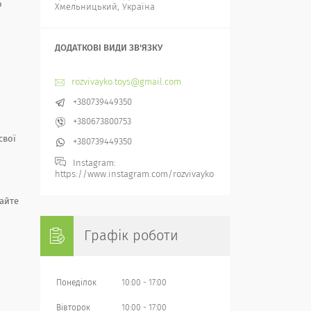
о
Хмельницький, Україна
rozvivayko.toys@gmail.com
+380739449350
+380673800753
свої
+380739449350
Instagram
https://www.instagram.com/rozvivayko
вайте
Графік роботи
Понеділок
10:00
17:00
Вівторок
10:00
17:00