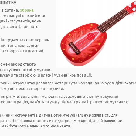
звитку
тів дитина,
обрана
ереживає унікальний етап
их інструментів, вона
 для свого фізичного,
 інструментах стає першим
ни. Вона навчається
 та створювати власний
кожен акорд стають
ого уявлення світу музики.
вуками та створюючи власні музичні композиції.
ових інструментах розвиває моторику та координацію рухів. Діти вчать
ілом у контексті створення музики.
ня ритмів, виявлення мелодій, та взаємодія з різними звуками
концентрацію, пам'ять та увагу під час гри на іграшкових музичних
ичних інструментів, дитина отримує унікальну можливість для
життя. Ця іграшка стає не лише джерелом радості, але й важливим
о майбутнього маленького музиканта.