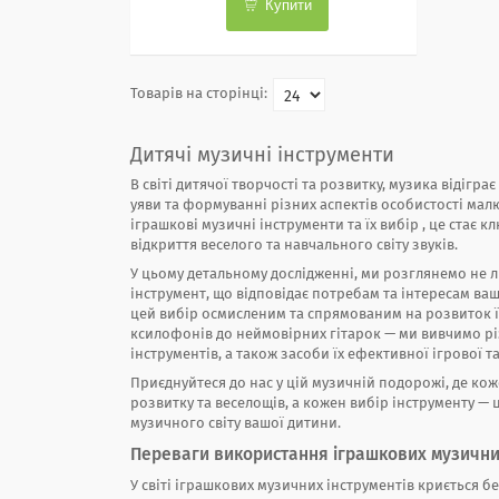
Купити
Дитячі музичні інструменти
В світі дитячої творчості та розвитку, музика відігр
уяви та формуванні різних аспектів особистості малю
іграшкові музичні інструменти та їх вибір , це стає 
відкриття веселого та навчального світу звуків.
У цьому детальному дослідженні, ми розглянемо не л
інструмент, що відповідає потребам та інтересам ваш
цей вибір осмисленим та спрямованим на розвиток її
ксилофонів до неймовірних гітарок — ми вивчимо рі
інструментів, а також засоби їх ефективної ігрової та
Приєднуйтеся до нас у цій музичній подорожі, де ко
розвитку та веселощів, а кожен вибір інструменту —
музичного світу вашої дитини.
Переваги використання іграшкових музични
У світі іграшкових музичних інструментів криється 