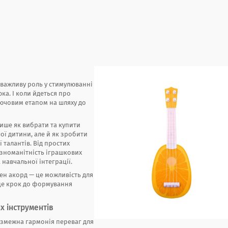
ає важливу роль у стимулюванні
ка. І коли йдеться про
ключовим етапом на шляху до
ише як вибрати та купити
ої дитини, але й як зробити
 талантів. Від простих
зноманітність іграшкових
 навчальної інтеграції.
жен акорд — це можливість для
 це крок до формування
х інструментів
безмежна гармонія переваг для