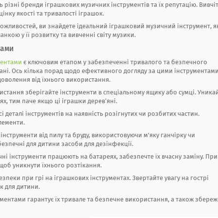
ть різні бренди іграшкових музичних інструментів та їх репутацію. Вивчі
інку якості та тривалості іграшок.
ожливостей, ви знайдете ідеальний іграшковий музичний інструмент, я
нкою у її розвитку та вивченні світу музики.
тами
ментами
є ключовим етапом у забезпеченні тривалого та безпечного
тані. Ось кілька порад щодо ефективного догляду за цими інструментами
доволення від їхнього використання.
истання зберігайте інструменти в спеціальному ящику або сумці. Уника
х, тим паче якщо ці іграшки дерев’яні.
і деталі інструментів на наявність розігнутих чи розбитих частин.
лементи.
нструменти від пилу та бруду, використовуючи м'яку ганчірку чи
безпечні для дитини засоби для дезінфекції.
ні інструменти працюють на батареях, забезпечте їх вчасну заміну. При
 щоб уникнути їхнього розтікання.
езпеки при грі на іграшкових інструментах. Звертайте увагу на гострі
к для дитини.
ентами гарантує їх тривале та безпечне використання, а також збере