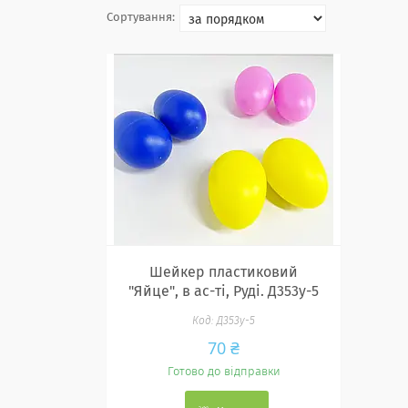
Шейкер пластиковий
"Яйце", в ас-ті, Руді. Д353у-5
Д353у-5
70 ₴
Готово до відправки