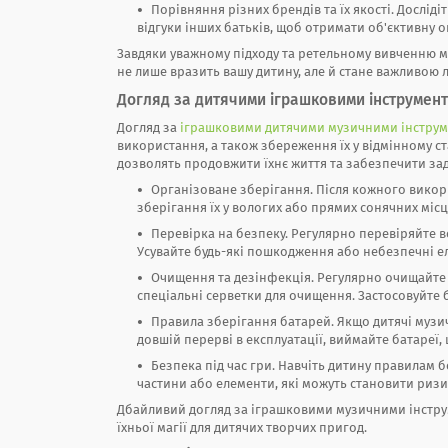
Порівняння різних брендів та їх якості. Досліді
відгуки інших батьків, щоб отримати об'єктивну оц
Завдяки уважному підходу та ретельному вивченню м
не лише вразить вашу дитину, але й стане важливою ла
Догляд за дитячими іграшковими інструмен
Догляд за
іграшковими дитячими музичними інстру
використання, а також збереження їх у відмінному с
дозволять продовжити їхнє життя та забезпечити за
Організоване зберігання. Після кожного викор
зберігання їх у вологих або прямих сонячних місця
Перевірка на безпеку. Регулярно перевіряйте вс
Усувайте будь-які пошкодження або небезпечні е
Очищення та дезінфекція. Регулярно очищайте і
спеціальні серветки для очищення. Застосовуйте 
Правила зберігання батарей. Якщо дитячі музич
довшій перерві в експлуатації, виймайте батареї,
Безпека під час гри. Навчіть дитину правилам б
частини або елементи, які можуть становити ризи
Дбайливий догляд за іграшковими музичними інструм
їхньої магії для дитячих творчих пригод.