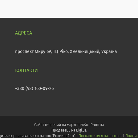
проспект Миру 69, ТЦ Ріко, Хмельницький, Україна
+380 (98) 160-09-26
Сайт створений на маркетплейсі
Prom.ua
Продавець на Bigl.ua
Інтернет - магазин дитячих розвиваючих іграшок "Розвивайко" |
Поскаржитися на контент
|
Політи