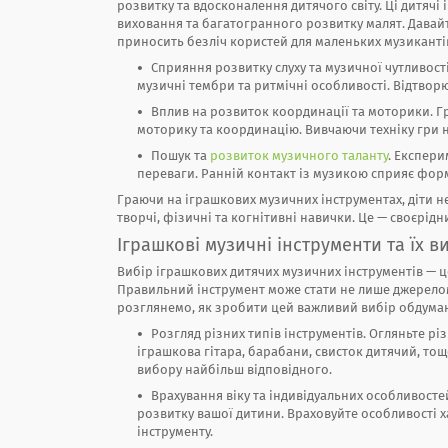
розвитку та вдосконалення дитячого світу. Ці дитяч
виховання та багатогранного розвитку малят. Давай
приносить безліч користей для маленьких музиканті
Сприяння розвитку слуху та музичної чутливост
музичні тембри та ритмічні особливості. Відтвор
Вплив на розвиток координації та моторики. Гр
моторику та координацію. Вивчаючи техніку гри на
Пошук та
розвиток музичного таланту
. Експери
переваги. Ранній контакт із музикою сприяє фор
Граючи на іграшкових музичних інструментах, діти 
творчі, фізичні та когнітивні навички. Це — своєрід
Іграшкові музичні інструменти та їх в
Вибір іграшкових дитячих музичних інструментів — 
Правильний інструмент може стати не лише джерелом 
розглянемо, як зробити цей важливий вибір обдума
Розгляд різних типів інструментів. Огляньте рі
іграшкова гітара, барабани, свисток дитячий, то
вибору найбільш відповідного.
Врахування віку та індивідуальних особливосте
розвитку вашої дитини. Враховуйте особливості х
інструменту.