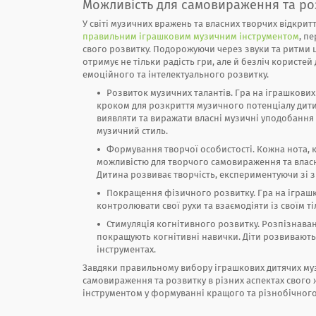
Можливість для самовираження та ро
У світі музичних вражень та власних творчих відкрит
правильним іграшковим музичним інструментом
, п
свого розвитку. Подорожуючи через звуки та ритми ц
отримує не тільки радість гри, але й безліч користей
емоційного та інтелектуального розвитку.
Розвиток музичних талантів. Гра на іграшкових
кроком для розкриття музичного потенціалу дити
виявляти та виражати власні музичні уподобання
музичний стиль.
Формування творчої особистості. Кожна нота, 
можливістю для творчого самовираження та власн
Дитина розвиває творчість, експериментуючи зі з
Покращення фізичного розвитку. Гра на іграшк
контролювати свої рухи та взаємодіяти із своїм т
Стимуляція когнітивного розвитку. Розпізнаван
покращують когнітивні навички. Діти розвивають 
інструментах.
Завдяки правильному вибору іграшкових дитячих муз
самовираження та розвитку в різних аспектах свого 
інструментом у формуванні кращого та різнобічног