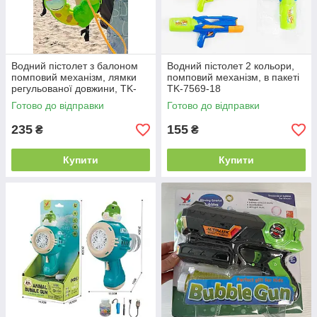
Водний пістолет з балоном
Водний пістолет 2 кольори,
помповий механізм, лямки
помповий механізм, в пакеті
регульованої довжини, TK-
TK-7569-18
52021
Готово до відправки
Готово до відправки
235
155
₴
₴
Купити
Купити