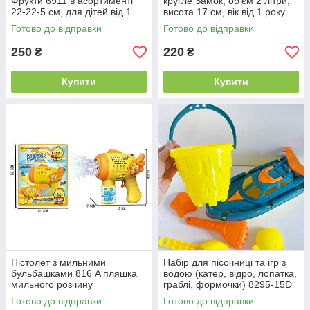
Фрукти 6911 в асортименті
кругле Замок, об'єм 2 літри,
22-22-5 см, для дітей від 1
висота 17 см, вік від 1 року
року
Готово до відправки
Готово до відправки
250
220
₴
₴
Купити
Купити
Пістолет з мильними
Набір для пісочниці та ігр з
бульбашками 816 A пляшка
водою (катер, відро, лопатка,
мильного розчину
граблі, формочки) 8295-15D
Готово до відправки
Готово до відправки