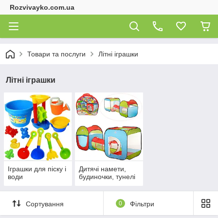
Rozvivayko.com.ua
Товари та послуги
Літні іграшки
Літні іграшки
Іграшки для піску і
Дитячі намети,
води
будиночки, тунелі
Сортування
0
Фільтри