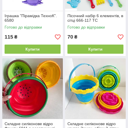
Іграшка "Пірамідка ТехноК".
Пісочний набір 6 елементів, в
6580
сітці 666-117 TC
Готово до відправки
Готово до відправки
115
70
₴
₴
Купити
Купити
Складне силіконове відро
Складне силіконове відро