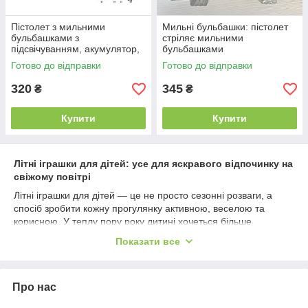
Пістолет з мильними
Мильні бульбашки: пістолет
бульбашками з
стріляє мильними
підсвічуванням, акумулятор,
бульбашками
пляшечка з мильним
Готово до відправки
Готово до відправки
розчином XH 136
320
345
₴
₴
Купити
Купити
Літні іграшки для дітей: усе для яскравого відпочинку на
свіжому повітрі
Літні іграшки для дітей — це не просто сезонні розваги, а
спосіб зробити кожну прогулянку активною, веселою та
корисною. У теплу пору року дитині хочеться більше
рухатися, досліджувати світ, гратися з піском, водою,
Показати все
мильними бульбашками, м’ячами та яскравими аксесуарами
для вулиці. Саме тому правильно підібрані іграшки на літо
допомагають організувати активний відпочинок на свіжому
Про нас
повітрі без складних сценаріїв і зайвих витрат.
У "Розвивайко" можна купити літні іграшки для малюків,