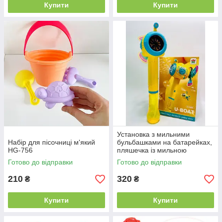
Купити
Купити
Установка з мильними
Набір для пісочниці м'який
бульбашками на батарейках,
HG-756
пляшечка із мильною
рідиною HL 134 B
Готово до відправки
Готово до відправки
210
320
₴
₴
Купити
Купити