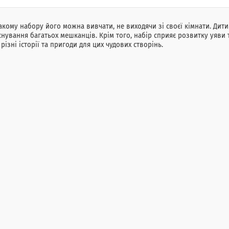
акому набору його можна вивчати, не виходячи зі своєї кімнати. Дит
снування багатьох мешканців. Крім того, набір сприяє розвитку уяви 
ізні історії та пригоди для цих чудових створінь.