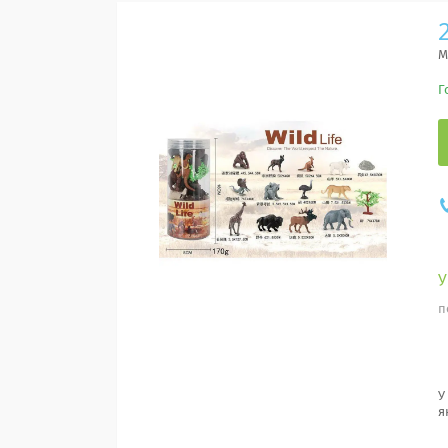
М
Г
п
У
я