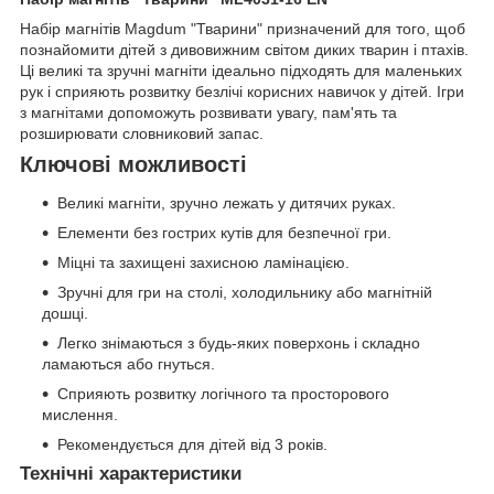
Набір магнітів Magdum "Тварини" призначений для того, щоб
познайомити дітей з дивовижним світом диких тварин і птахів.
Ці великі та зручні магніти ідеально підходять для маленьких
рук і сприяють розвитку безлічі корисних навичок у дітей. Ігри
з магнітами допоможуть розвивати увагу, пам'ять та
розширювати словниковий запас.
Ключові можливості
Великі магніти, зручно лежать у дитячих руках.
Елементи без гострих кутів для безпечної гри.
Міцні та захищені захисною ламінацією.
Зручні для гри на столі, холодильнику або магнітній
дошці.
Легко знімаються з будь-яких поверхонь і складно
ламаються або гнуться.
Сприяють розвитку логічного та просторового
мислення.
Рекомендується для дітей від 3 років.
Технічні характеристики