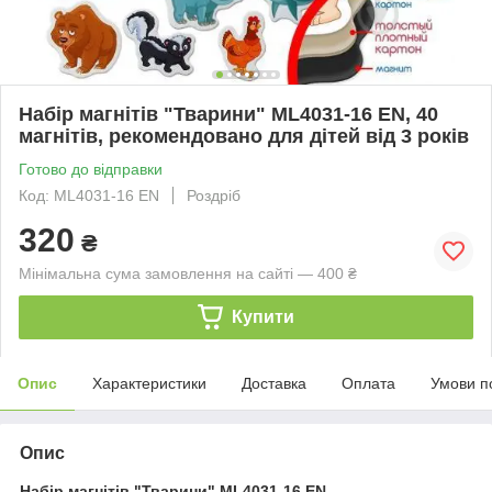
Набір магнітів "Тварини" ML4031-16 EN, 40
магнітів, рекомендовано для дітей від 3 років
Готово до відправки
Код: ML4031-16 EN
Роздріб
320
₴
Мінімальна сума замовлення на сайті — 400 ₴
Купити
Опис
Характеристики
Доставка
Оплата
Умови п
Опис
Набір магнітів "Тварини" ML4031-16 EN