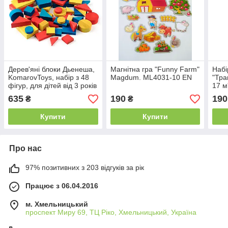
Дерев'яні блоки Дьенеша,
Магнітна гра "Funny Farm"
Набі
KomarovToys, набір з 48
Magdum. ML4031-10 EN
"Тра
фігур, для дітей від 3 років
17 м'
рокі
635
190
190
₴
₴
Купити
Купити
Про нас
97% позитивних з 203 відгуків за рік
Працює з 06.04.2016
м. Хмельницький
проспект Миру 69, ТЦ Ріко, Хмельницький, Україна