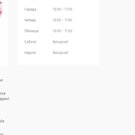
Середа
10:00
17:00
Четвер
10:00
17:00
Пʼятниця
10:00
17:00
Субота
Вихідний
Неділя
Вихідний
ци
мов
дувні
лів
нт