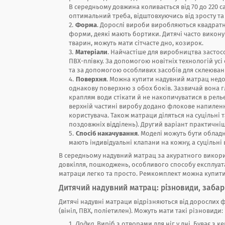
В середньому довжина коливається від 70 до 220 
оптимальний треба, відштовхуючись від зросту та
Форма
. Дорослі вироби виробляються квадратн
форми, деякі мають бортики. Дитячі часто викон
тварин, можуть мати сітчасте дно, козирок.
Матеріали
. Найчастіше для виробництва застосо
ПВХ-плівку. За допомогою новітніх технологій ус
та за допомогою особливих засобів для склеюван
Поверхня
. Можна купити надувний матрац недо
однакову поверхню з обох боків. Зазвичай вона гл
краплям води стікати й не накопичуватися в рель
верхній частині виробу додано флокове напилен
користувача. Також матраци діляться на суцільні та
поздовжніх відділень). Другий варіант практичні
Спосіб накачування
. Моделі можуть бути облад
мають індивідуальні клапани на кожну, а суцільні
В середньому надувний матрац за акуратного викорис
довкілля, пошкоджень, особливого способу експлуатац
матраци легко та просто. Ремкомплект можна купити
Дитячий надувний матрац: різновиди, заба
Дитячі надувні матраци відрізняються від дорослих 
(вініл, ПВХ, поліетилен). Можуть мати такі різновиди:
Лодка
. Виріб з отворами для ніг у дні. Буває з 