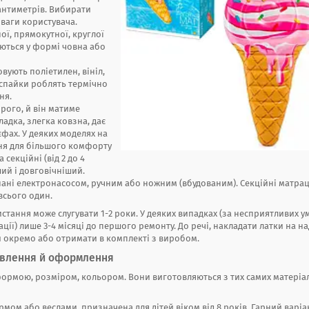
сантиметрів. Вибирати
 ваги користувача.
ої, прямокутної, круглої
уються у формі човна або
вують поліетилен, вініл,
і спайки роблять термічно
ня.
рого, й він матиме
адка, злегка ковзна, дає
єфах. У деяких моделях на
ня для більшого комфорту
 секційні (від 2 до 4
ший і довговічніший.
нані електронасосом, ручним або ножним (вбудованим). Секційні матра
 всього один.
тання може слугувати 1-2 роки. У деяких випадках (за несприятливих у
ії) лише 3-4 місяці до першого ремонту. До речі, накладати латки на на
 окремо або отримати в комплекті з виробом.
рвлення й оформлення
формою, розміром, кольором. Вони виготовляються з тих самих матеріа
кермом або веслами, призначена для дітей віком від 8 років. Гарний варіа