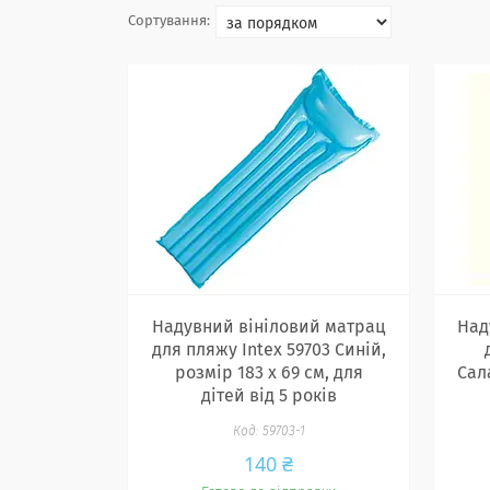
Надувний вініловий матрац
Над
для пляжу Intex 59703 Синій,
розмір 183 х 69 см, для
Сала
дітей від 5 років
59703-1
140 ₴