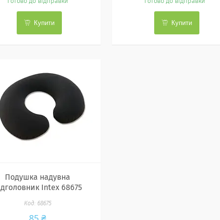
Готово до відправки
Готово до відправки
Купити
Купити
Подушка надувна
ідголовник Intex 68675
68675
85 ₴