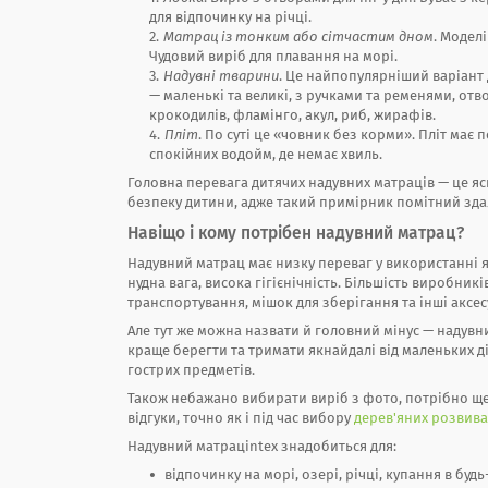
для відпочинку на річці.
Матрац із тонким або сітчастим дном
. Модел
Чудовий виріб для плавання на морі.
Надувні тварини
. Це найпопулярніший варіант 
— маленькі та великі, з ручками та ременями, отв
крокодилів, фламінго, акул, риб, жирафів.
Пліт
. По суті це «човник без корми». Пліт має 
спокійних водойм, де немає хвиль.
Головна перевага дитячих надувних матраців — це яс
безпеку дитини, адже такий примірник помітний здал
Навіщо і кому потрібен надувний матрац?
Надувний матрац має низку переваг у використанні як 
нудна вага, висока гігієнічність. Більшість виробни
транспортування, мішок для зберігання та інші аксе
Але тут же можна назвати й головний мінус — надувн
краще берегти та тримати якнайдалі від маленьких ді
гострих предметів.
Також небажано вибирати виріб з фото, потрібно ще 
відгуки, точно як і під час вибору
дерев'яних розвив
Надувний матрацintex знадобиться для:
відпочинку на морі, озері, річці, купання в бу