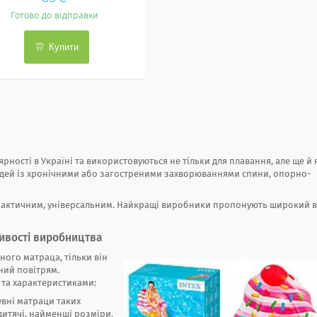
Готово до відправки
Купити
ності в Україні та використовуються не тільки для плавання, але ще й 
юдей із хронічними або загостреними захворюваннями спини, опорно-
рактичним, універсальним. Найкращі виробники пропонують широкий 
ливості виробництва
ого матраца, тільки він
ний повітрям.
 та характеристиками:
увні матраци таких
 дитячі, найменші розміри.