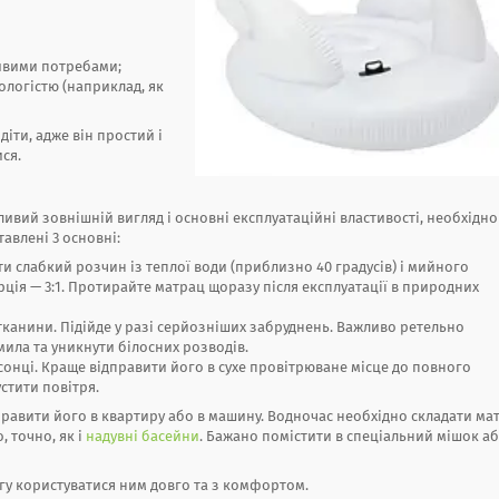
ивими потребами;
логістю (наприклад, як
іти, адже він простий і
ися.
ивий зовнішній вигляд і основні експлуатаційні властивості, необхідно
авлені 3 основні:
и слабкий розчин із теплої води (приблизно 40 градусів) і мийного
ція — 3:1. Протирайте матрац щоразу після експлуатації в природних
тканини. Підійде у разі серйозніших забруднень. Важливо ретельно
ила та уникнути білосних розводів.
сонці. Краще відправити його в сухе провітрюване місце до повного
устити повітря.
правити його в квартиру або в машину. Водночас необхідно складати ма
, точно, як і
надувні басейни
. Бажано помістити в спеціальний мішок а
гу користуватися ним довго та з комфортом.