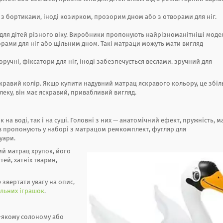
і з бортиками, іноді козирком, прозорим дном або з отворами для ніг.
для дітей різного віку. Виробники пропонують найрізноманітніші моде
орами для ніг або щільним дном. Такі матраци можуть мати вигляд
поручні, фіксатори для ніг, іноді забезпечується веслами. зручний для
кравий колір. Якщо купити надувний матрац яскравого кольору, це збі
еку, він має яскравий, привабливий вигляд.
на воді, так і на суші. Головні з них — анатомічний ефект, пружність, м
ків пропонують у наборі з матрацом ремкомплект, футляр для
суари.
ий матрац хрупок, його
тей, хатніх тварин,
звертати увагу на опис,
альних іграшок
.
дь-якому солоному або