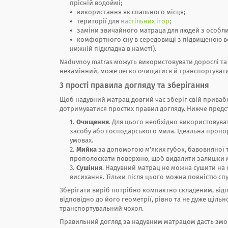
прісній водоймі;
використання як спального місця;
території для
настільних ігор
;
заміни звичайного матраца для людей з особл
комфортного сну в середовищі з підвищеною во
нижній підкладка в наметі).
Naduvnoy matras можуть використовувати дорослі та д
незамінний, може легко очищатися й транспортуват
3 прості правила догляду та зберігання
Щоб надувний матрац довгий час зберіг свій привабл
дотримуватися простих правил догляду. Нижче предст
Очищення
. Для цього необхідно використовуват
засобу або господарського мила. Ідеальна пропор
умовах.
Мийка
за допомогою м'яких губок, бавовняної 
прополоскати поверхню, щоб видалити залишки м
Сушіння
. Надувний матрац не можна сушити на 
висихання. Тільки після цього можна повністю сп
Зберігати виріб потрібно компактно складеним, від
відповідно до його геометрії, рівно та не дуже щільно
транспортувальний чохол.
Правильний догляд за надувним матрацом дасть змо