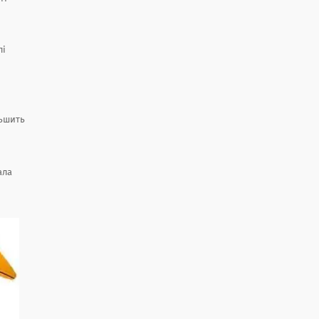
лі
льшить
ала