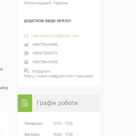
Хмельницький, Україна
rozvivayko.toys@gmail.com
+380739449350
+380673800753
+380739449350
як
Instagram
https://www.instagram.com/rozvivayko
вибір
Графік роботи
Понеділок
10:00
17:00
Вівторок
10:00
17:00