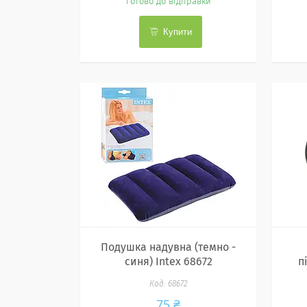
Готово до відправки
Купити
Подушка надувна (темно -
синя) Intex 68672
п
68672
75 ₴