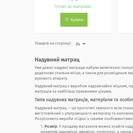
Готово до відправки
Купити
Надувний матрац
Уже давно надувні матраци набули величезної популяр
додаткове спальне місце, а також для розміщення л
рухового апарату.
Надувний матрац є виробом надзвичайно міцним, п
матраців за найбільш приємними цінами.
Типи надувних матраців, матеріали та особ
Надувний матрац — це прототип звичного всім спальн
виготовлений з ультраміцного матеріалу та наповне
Розрізняють вироби згідно з такими особливостями
Розмір
. У продажу магазинів можна знайти над
розмірів: одномісні, двомісні, полуторні, а також