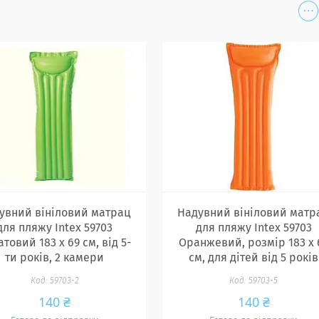
увний вініловий матрац
Надувний вініловий матр
для пляжу Intex 59703
для пляжу Intex 59703
товий 183 х 69 см, від 5-
Оранжевий, розмір 183 х 
ти років, 2 камери
см, для дітей від 5 років
59703-2
59703-5
140 ₴
140 ₴